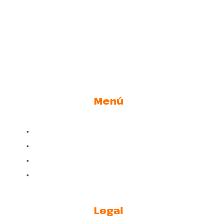
Menú
Adopta
Nosotros
Blog y Noticias
Núcleos Zoológicos C.V.
Legal