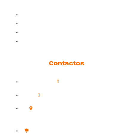
Aviso legal
Políticas de Privacidad
Políticas de Cookies
Soporte
Contactos
609 24 39 22
info@adiestramientovalencia.com
Dirección: Carrer de Velázquez, 11, 46018
València, Valencia
Centro de Adiestramiento: Sagunto, Polígono 2