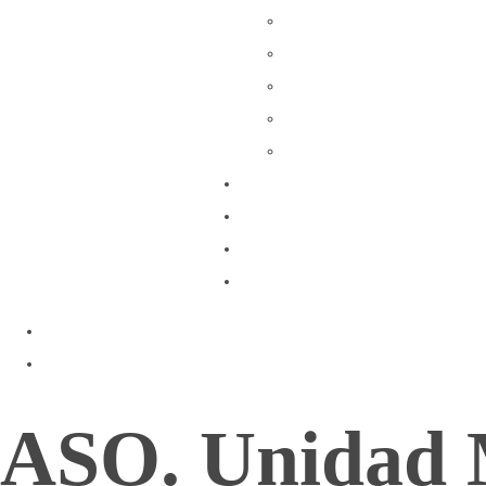
Búsqueda y Detección Nive
Perros de Terapia
Perros detectores de explos
Adiestramiento Policial
Reconocimiento de Raza
Venta/Alquiler
Adopta
Seg. Privada
Contacto
ASO. Unidad M