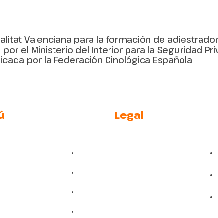
litat Valenciana para la formación de adiestrado
or el Ministerio del Interior para la Seguridad Pri
ficada por la Federación Cinológica Española
ú
Legal
pta
Aviso legal
tros
Políticas de Privacidad
Noticias
Políticas de Cookies
lógicos C.V.
Soporte