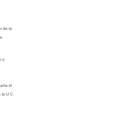
o de la
de
s y
arta el
 la U.C.