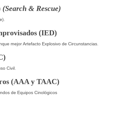
)
(Search & Rescue)
e).
Improvisados (IED)
nque mejor Artefacto Explosivo de Circunstancias.
C)
o Civil.
erros (AAA y TAAC)
andos de Equipos Cinológicos