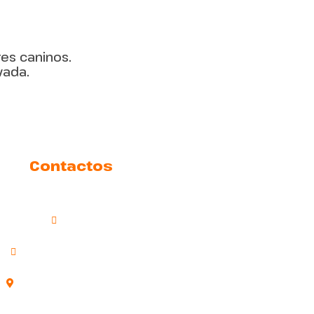
res caninos.
vada.
Contactos
609 24 39 22
info@adiestramientovalencia.com
Dirección: Carrer de Velázquez, 11,
46018 València, Valencia