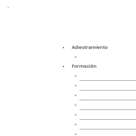
Adiestramiento canino y Residencia canina: Centro canino Legal con nú
Adiestramiento
Pre adiestramiento de 
Formación
Educador Canino
Educador Canino Nivel 2
Educador Canino Nivel 3
Defensa y vigilancia Nive
Búsqueda y Detección Ni
Perros de Terapia
Perros detectores de ex