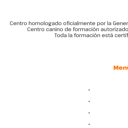
Centro homologado oficialmente por la Genera
Centro canino de formación autorizado p
Toda la formación está certi
Men
Ado
Noso
Blog y 
Núcleos Zoo