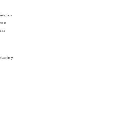
iencia y
es e
rzas
lcanin y