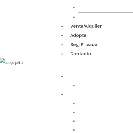
Adiestramiento Policial
Reconocimiento de Raz
Venta/Alquiler
Adopta
Seg. Privada
Contacto
Adiestramiento
Pre adiestramiento de Cach
Formación
Educador Canino
Educador Canino Nivel 2
Educador Canino Nivel 3
Defensa y vigilancia Nivel