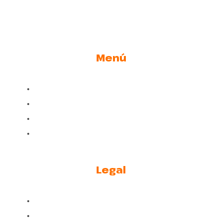
Menú
Adopta
Nosotros
Blog y Noticias
Núcleos Zoológicos C.V.
Legal
Aviso legal
Políticas de Privacidad