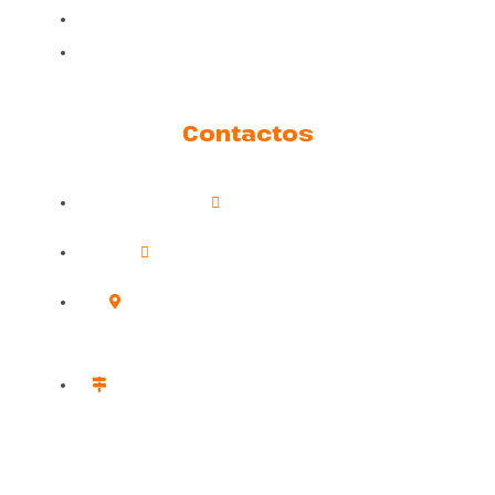
Políticas de Cookies
Soporte
Contactos
609 24 39 22
info@adiestramientovalencia.com
Dirección: Carrer de Velázquez, 11, 46018
València, Valencia
Centro de Adiestramiento: Sagunto, Polígono 2
parcela 81 Montañeta