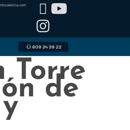
ntovalencia.com
609 24 39 22
n Torre
ión de
 y