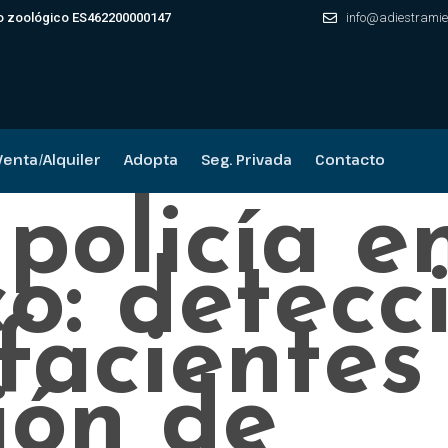
leo zoológico ES462200000147
info@adiestramie
Venta/Alquiler
Adopta
Seg. Privada
Contacto
policía e
o: detecc
facientes
ión de