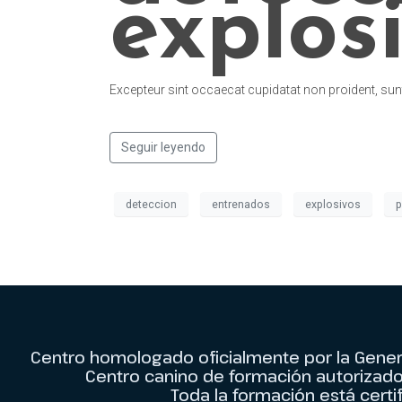
explos
Excepteur sint occaecat cupidatat non proident, sunt
Seguir leyendo
deteccion
entrenados
explosivos
p
Centro homologado oficialmente por la Genera
Centro canino de formación autorizado p
Toda la formación está certi