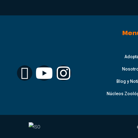
Men
Adopt
Nosotr
Blog y Not
Núcleos Zoológ