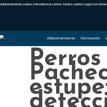
Adiestramiento canino y Residencia canina: Centro canino Legal con núc
Adiestramiento
Formación
Perros 
Pachec
estupe
detecc